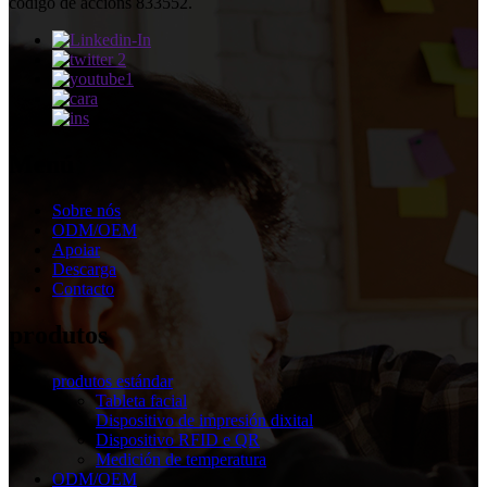
código de accións 833552.
Menú
Sobre nós
ODM/OEM
Apoiar
Descarga
Contacto
produtos
produtos estándar
Tableta facial
Dispositivo de impresión dixital
Dispositivo RFID e QR
Medición de temperatura
ODM/OEM