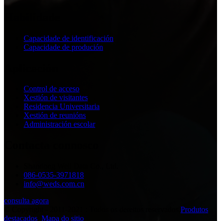
Habilidade
Capacidade de identificación
Capacidade de produción
Aplicación
Control de acceso
Xestión de visitantes
Residencia Universitaria
Xestión de reunións
Administración escolar
Contacta connosco
Shandong Well Data Co., Ltd.
086-0535-3971818
info@weds.com.cn
consulta agora
© Copyright - 2011-2021 : Todos os dereitos reservados.
Produtos
destacados
,
Mapa do sitio