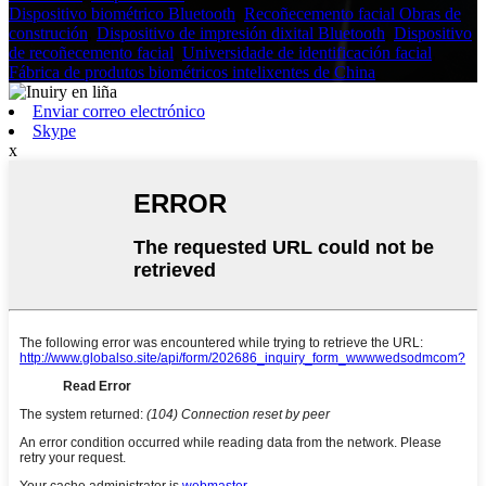
Dispositivo biométrico Bluetooth
,
Recoñecemento facial Obras de
construción
,
Dispositivo de impresión dixital Bluetooth
,
Dispositivo
de recoñecemento facial
,
Universidade de identificación facial
,
Fábrica de produtos biométricos intelixentes de China
,
Enviar correo electrónico
Skype
x