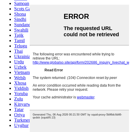
Samoan
Scots Gaelic
Shona
Sindhi
Sundanese
Swahili
Tajik
Tamil
Telugu
Thai
Ukrainian
Urdu
Uzbek
Vietnamese
Welsh
Xhosa
Yiddish
Yoruba
Zulu
Kinyarwanda
Tatar
Oriya
Turkmen
Uyghur