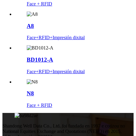
Face + RFID
A8
Face+RFID+Impresión dixital
BD1012-A
Face+RFID+Impresión dixital
N8
Face + RFID
Shandong Well Data Co., Ltd. foi fundada en 1997 e cotizou no
National Equities Exchange and Quotations (NEEQ) en 2015,