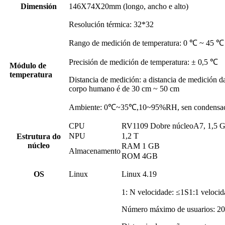
Dimensión
146X74X20mm (longo, ancho e alto)
Resolución térmica: 32*32
Rango de medición de temperatura: 0 ℃ ~ 45 ℃
Precisión de medición de temperatura: ± 0,5 ℃
Módulo de
temperatura
Distancia de medición: a distancia de medición d
corpo humano é de 30 cm ~ 50 cm
Ambiente: 0℃~35℃,10~95%RH, sen condensa
CPU
RV1109 Dobre núcleo
A7, 1,5 
NPU
1,2 T
Estrutura do
núcleo
RAM 1 GB
Almacenamento
ROM 4GB
O
S
Linux
Linux 4.19
1: N velocidade: ≤1S1:1 veloci
Número máximo de usuarios: 20