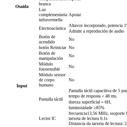
branca
O
saída
Luz
complementaria
Apoiar
infravermella
Altavoz incorporado, potencia 
Electroacústica
Admite a reprodución de audio
Botón de
No
acendido
botón Reiniciar
No
Botón de
No
manipulación
Módulo
No
fotosensible
Módulo sensor
de corpo
No
humano
I
nput
Pantalla táctil capacitiva de 5 pu
tempo de resposta
＜
48 ms,
Pantalla táctil
dureza superficial
＞
6H,
luminosidade ≥85%
frecuencia
13,56 MHz, s
soporte
Lector IC
tarxeta de lectura 0.1s
Distancia da tarxeta de lectura: 