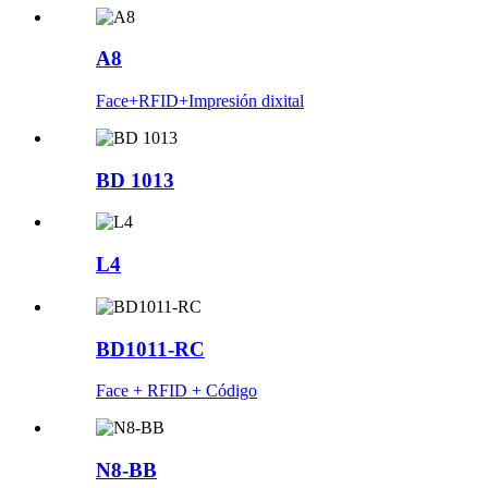
A8
Face+RFID+Impresión dixital
BD 1013
L4
BD1011-RC
Face + RFID + Código
N8-BB