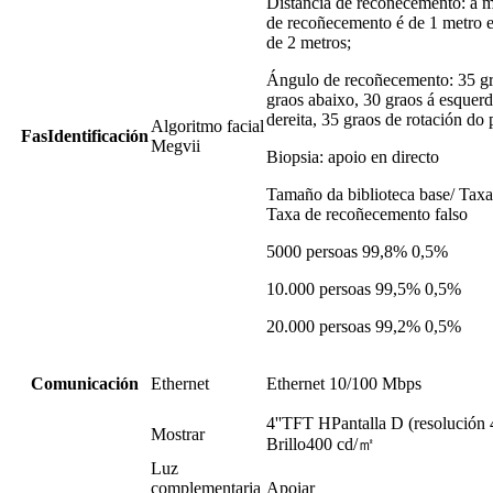
Distancia de recoñecemento: a me
de recoñecemento é de 1 metro e
de 2 metros;
Ángulo de recoñecemento: 35 gra
graos abaixo, 30 graos á esquerd
dereita, 35 graos de rotación do 
Algoritmo facial
F
as
Identificación
Megvii
Biopsia: apoio en directo
Tamaño da biblioteca base/ Taxa
Taxa de recoñecemento falso
5000 persoas 99,8% 0,5%
10.000 persoas 99,5% 0,5%
20.000 persoas 99,2% 0,5%
Comunicación
Ethernet
Ethernet 10/100 Mbps
4''
TFT H
Pantalla D (resolución
Mostrar
Brillo
400 cd/㎡
Luz
complementaria
Apoiar