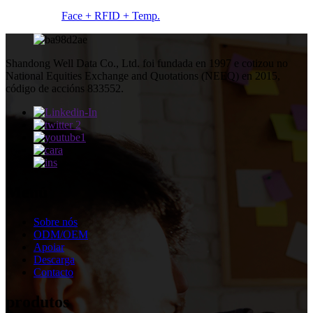
Face + RFID + Temp.
Shandong Well Data Co., Ltd. foi fundada en 1997 e cotizou no
National Equities Exchange and Quotations (NEEQ) en 2015,
código de accións 833552.
Menú
Sobre nós
ODM/OEM
Apoiar
Descarga
Contacto
produtos