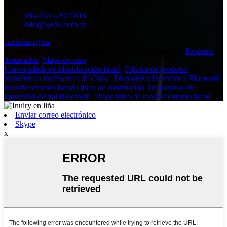
Shandong Well Data Co., Ltd.
086-0535-3971818
info@weds.com.cn
consulta agora
© Copyright - 2011-2021 : Todos os dereitos reservados.
Produtos
destacados
,
Mapa do sitio
Universidade de identificación facial
,
Fábrica de produtos
biométricos intelixentes de China
,
Dispositivo biométrico Bluetooth
,
Recoñecemento facial Obras de construción
,
Dispositivo de
impresión dixital Bluetooth
,
Dispositivo de recoñecemento facial
,
Enviar correo electrónico
Skype
x