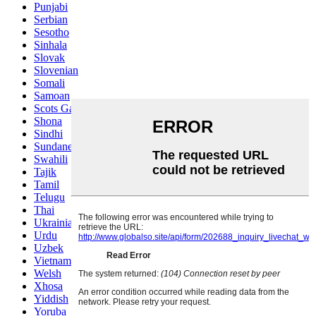
Punjabi
Serbian
Sesotho
Sinhala
Slovak
Slovenian
Somali
Samoan
Scots Gaelic
Shona
Sindhi
Sundanese
Swahili
Tajik
Tamil
Telugu
Thai
Ukrainian
Urdu
Uzbek
Vietnamese
Welsh
Xhosa
Yiddish
Yoruba