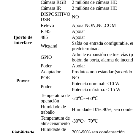
Cámara RGB
2 millóns de cámara HD
Cámara IR
2 millóns de cámara HD
DISPOSITIVO
NO
USB
Relevo
Apoiar
NON,NC,COM
RJ45
Apoiar
I
porto de
485
Apoiar
interface
Saída ou entrada configurable, e
Wiegand
predeterminada
Admite expansión de tres vías (p
GPIO
botón da porta, alarma de incend
Poder
Apoiar
Adaptador
Produtos non estándar (suxeri
POE
NO
P
ower
Potencia nominal: <10 W
Poder
Potencia máxima: < 15 W
Temperatura de
⁃20℃~+60℃
operación
Humidade de
Humidade 10%-90%, sen conde
traballo
Temperatura de
⁃30℃~+70℃
almacenamento
Humidade de
20%-90% sen condensación
Fiabilidade